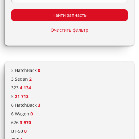
Найти запчасть
Очистить фильтр
3 HatchBack
0
3 Sedan
2
323
4 134
5
21 713
6 HatchBack
3
6 Wagon
0
626
3 970
BT-50
0