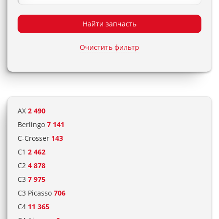
Найти запчасть
Очистить фильтр
AX
2 490
Berlingo
7 141
C-Crosser
143
C1
2 462
C2
4 878
C3
7 975
C3 Picasso
706
C4
11 365