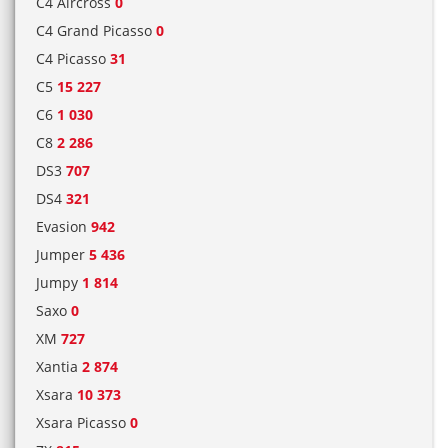
C4 Aircross
0
C4 Grand Picasso
0
C4 Picasso
31
C5
15 227
C6
1 030
C8
2 286
DS3
707
DS4
321
Evasion
942
Jumper
5 436
Jumpy
1 814
Saxo
0
XM
727
Xantia
2 874
Xsara
10 373
Xsara Picasso
0